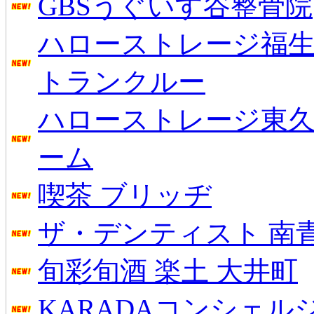
GBSうぐいす谷整骨院
ハローストレージ福生
トランクルー
ハローストレージ東
ーム
喫茶 ブリッヂ
ザ・デンティスト 南
旬彩旬酒 楽土 大井町
KARADAコンシェル