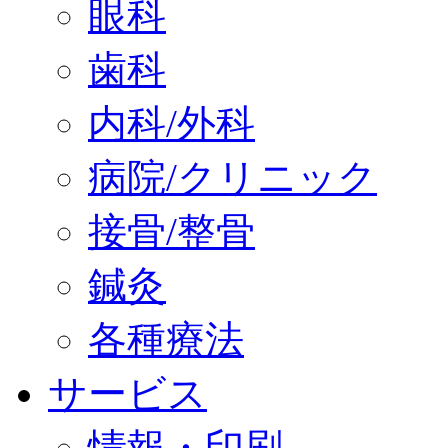
眼科
歯科
内科/外科
病院/クリニック
接骨/整骨
鍼灸
各種療法
サービス
情報・印刷