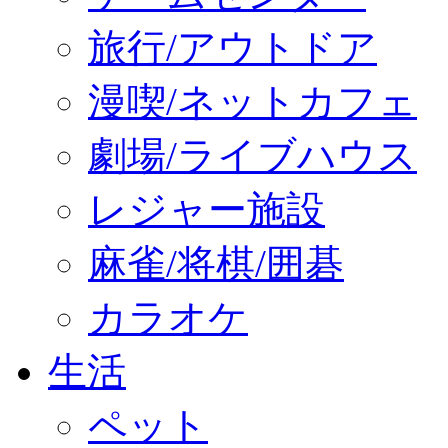
旅行/アウトドア
漫喫/ネットカフェ
劇場/ライブハウス
レジャー施設
麻雀/将棋/囲碁
カラオケ
生活
ペット