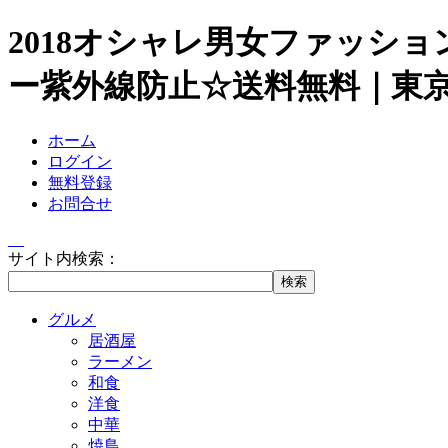
2018オシャレ男女ファッシ
ー紫外線防止☆送料無料｜東
ホーム
ログイン
無料登録
お問合せ
サイト内検索：
グルメ
居酒屋
ラーメン
和食
洋食
中華
焼鳥