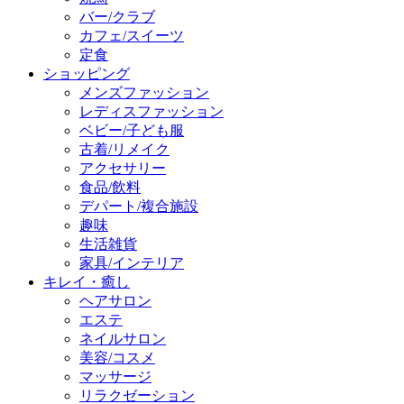
バー/クラブ
カフェ/スイーツ
定食
ショッピング
メンズファッション
レディスファッション
ベビー/子ども服
古着/リメイク
アクセサリー
食品/飲料
デパート/複合施設
趣味
生活雑貨
家具/インテリア
キレイ・癒し
ヘアサロン
エステ
ネイルサロン
美容/コスメ
マッサージ
リラクゼーション