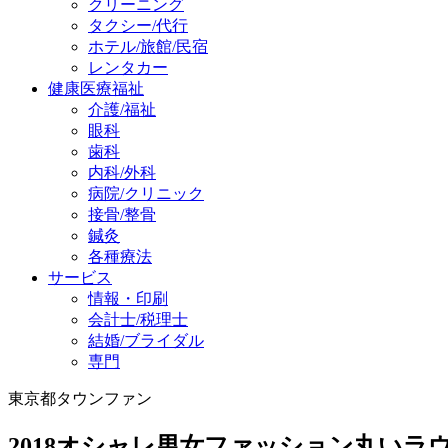
クリーニング
タクシー/代行
ホテル/旅館/民宿
レンタカー
健康医療福祉
介護/福祉
眼科
歯科
内科/外科
病院/クリニック
接骨/整骨
鍼灸
各種療法
サービス
情報・印刷
会計士/税理士
結婚/ブライダル
専門
東京都タウンファン
2018オシャレ男女ファッション丸い