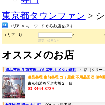
東京都タウンファン
> 
エリア・駅
×
新宿、銀座など
オススメのお店
遺品整理-生前整理-ゴミ屋敷-カメタカ商店
生活（クリー
遺品整理 生前整理 ゴミ屋敷 不用品回収 便利屋
東京都渋谷区道玄坂２丁目
03-3464-8739
旬彩旬酒 楽土 大井町
グルメ（居酒屋）