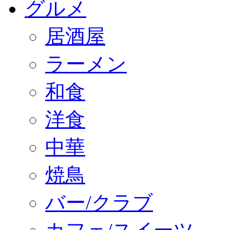
グルメ
居酒屋
ラーメン
和食
洋食
中華
焼鳥
バー/クラブ