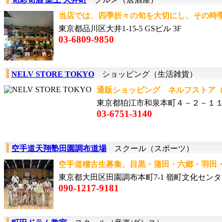
当店では、四季折々の旬を大切にし、その時季
東京都品川区大井1-15-5 GSビル 3F
03-6809-9850
NELV STORE TOKYO
ショッピング（生活雑貨）
通販ショッピング ネルフストア（NEL
東京都狛江市和泉本町４－２－１
03-6751-3140
空手道天翔塾田園調布道場
スクール（スポーツ）
空手道稽古生募集、目黒・蒲田・六郷・羽田・
東京都大田区田園調布本町7-1 嶺町文化セン
090-1217-9181