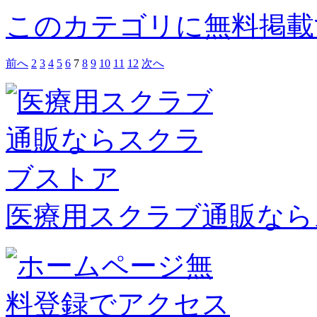
このカテゴリに無料掲載
前へ
2
3
4
5
6
7
8
9
10
11
12
次へ
医療用スクラブ通販なら