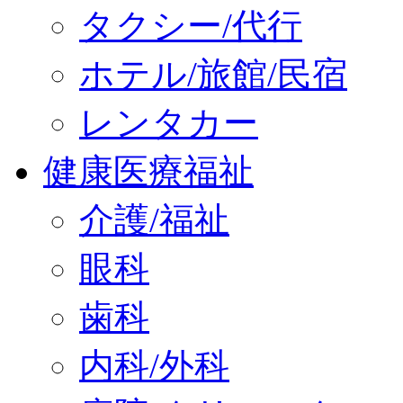
タクシー/代行
ホテル/旅館/民宿
レンタカー
健康医療福祉
介護/福祉
眼科
歯科
内科/外科