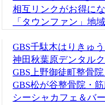
相互リンクがお得に
「タウンファン」地
新着のお店
GBS千駄木はりきゅ
神田秋葉原デンタル
GBS上野御徒町整骨
GBS松が谷整骨院・
シーシャカフェ＆バー