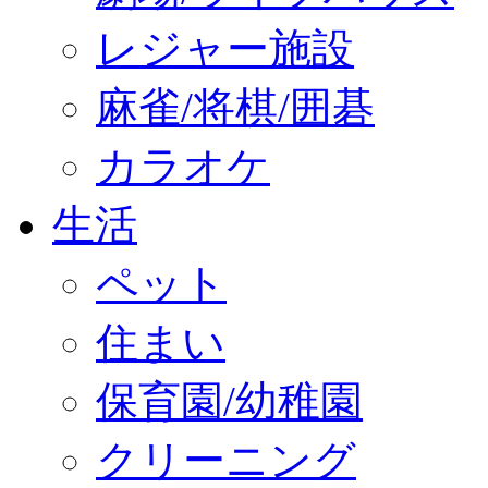
レジャー施設
麻雀/将棋/囲碁
カラオケ
生活
ペット
住まい
保育園/幼稚園
クリーニング