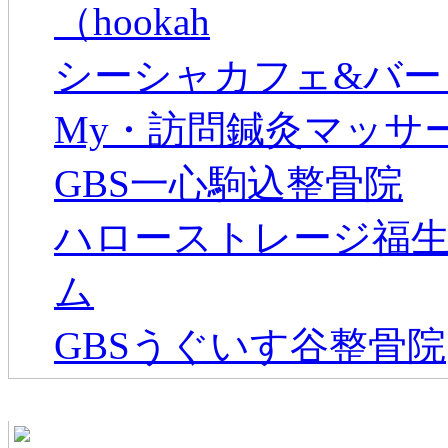
（hookah
シーシャカフェ&バー mu
My・訪問鍼灸マッサ
GBS一心駒込整骨院
ハローストレージ福生
ム
GBSうぐいす谷整骨院
東京都タウンファンモバイル