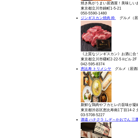
焼き鳥がうまい居酒屋！美味しいお
東京都立川市錦町1-5-21
050-5590-1480
ジンギスカン焼肉 粋
グルメ（居
《上質なジンギスカン》お酒に合うジ
東京都立川市曙町2-22-5 iiビル 2F
042-595-8374
恵比寿 トリメシヤ
グルメ（居酒
新鮮な鶏肉やフカヒレの旨味が凝縮
東京都渋谷区恵比寿南1丁目14-2 
03-5708-5227
酒道 ハナクラ しぞ～かおでん 三