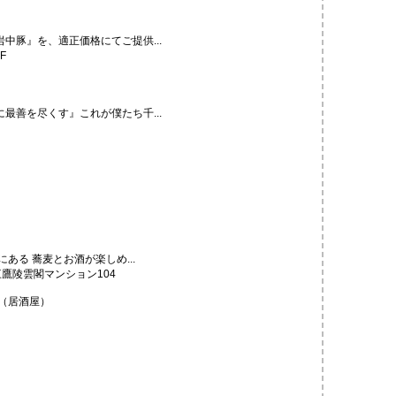
中豚』を、適正価格にてご提供...
F
最善を尽くす』これが僕たち千...
ある 蕎麦とお酒が楽しめ...
鷹陵雲閣マンション104
（居酒屋）