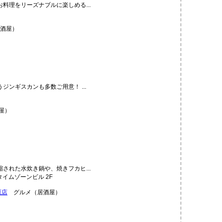
料理をリーズナブルに楽しめる...
酒屋）
ンギスカンも多数ご用意！ ...
屋）
された水炊き鍋や、焼きフカヒ...
タイムゾーンビル 2F
鷹店
グルメ（居酒屋）