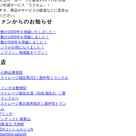
えるホームページが最短15分で作れる無
ジ作成サービス「ラクホム」！
ＰＲ、商品やサービスの販促などに是非お
ください。
ファンからのお知らせ
数が2000件を突破いたしました！
数が1000件を突破しました！
数が500件を突破しました！
リンクがお得になりました！
ウンファン」地域版オープン！
お店
一心駒込整骨院
ーストレージ福生熊川2｜屋外型トランクル
うぐいす谷整骨院
ーストレージ福生志茂（旧名:福生3）｜屋
トランクルー
ーストレージ東久留米前沢｜屋外型トラン
ーム
ブリッヂ
ンティスト 南青山
酒 楽土 大井町
ADAコンシェルジュN
planning salonN