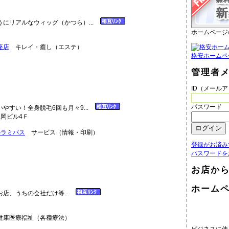
にリアルなウィッグ（かつら）...
ホームページ
座店
キレイ・癒し（エステ）
格安ホームペ
管理者
ID（メール
パスワード
やすい！全身脱毛6回も月々9...
龍岡ビル4Ｆ
のラミパス
サービス（情報・印刷）
登録がお済み
パスワードを
お店か
ホーム
店、うちの会社だけ等...
康医療福祉（各種療法）