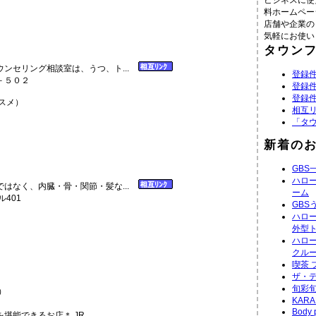
ビジネスに使
料ホームペー
店舗や企業の
気軽にお使い
タウン
ンセリング相談室は、うつ、ト...
登録件
－５０２
登録件
登録件
スメ）
相互
「タ
新着の
GBS
ハロ
はなく、内臓・骨・関節・髪な...
ーム
ル401
GBS
ハロ
外型
ハロ
クル
喫茶 
ザ・デ
旬彩旬
）
KAR
Body 
能できるお店＊ JR...