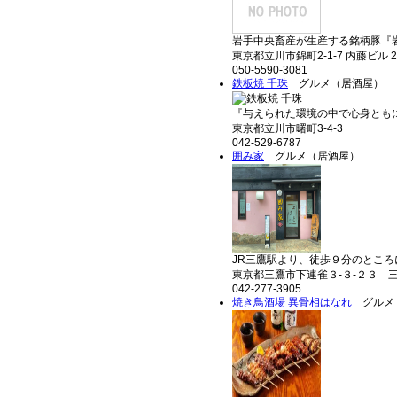
岩手中央畜産が生産する銘柄豚『岩
東京都立川市錦町2-1-7 内藤ビル 2
050-5590-3081
鉄板焼 千珠
グルメ（居酒屋）
『与えられた環境の中で心身ともに
東京都立川市曙町3-4-3
042-529-6787
囲み家
グルメ（居酒屋）
JR三鷹駅より、徒歩９分のところに
東京都三鷹市下連雀３-３-２３ 三
042-277-3905
焼き鳥酒場 異骨相はなれ
グルメ