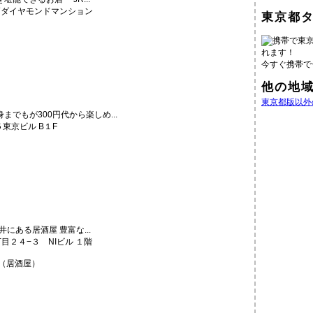
戸ダイヤモンドマンション
東京都
携帯で東
れます！
今すぐ携帯で
他の地
東京都版以外
でもが300円代から楽しめ...
東京ビル B１F
井にある居酒屋 豊富な...
丁目２４−３ NIビル １階
（居酒屋）