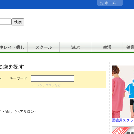
キレイ・癒し
スクール
遊ぶ
生活
健
キーワード
×
ラーメン、エステなど
・癒し（ヘアサロン）
医療用スクラ