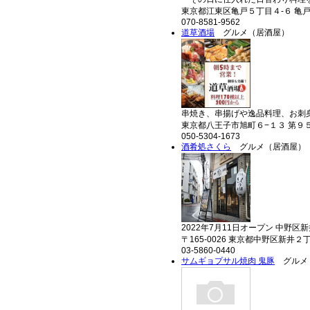
東京都江東区亀戸５丁目４-６ 亀
070-8581-9562
道草酒場
グルメ（居酒屋）
串焼き、串揚げや逸品料理、お刺身ま
東京都八王子市旭町６−１３ 第９５
050-5304-1673
酒肴処さくら
グルメ（居酒屋）
2022年7月11日オープン 中野区新
〒165-0026 東京都中野区新井２
03-5860-0440
サムギョプサル焼肉 鬼豚
グルメ