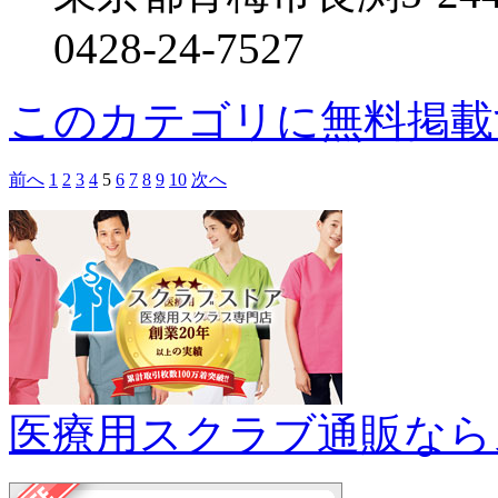
0428-24-7527
このカテゴリに無料掲載
前へ
1
2
3
4
5
6
7
8
9
10
次へ
医療用スクラブ通販なら