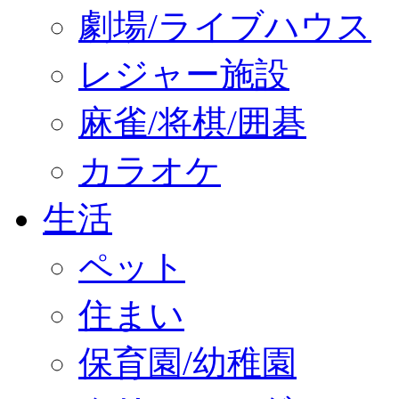
劇場/ライブハウス
レジャー施設
麻雀/将棋/囲碁
カラオケ
生活
ペット
住まい
保育園/幼稚園