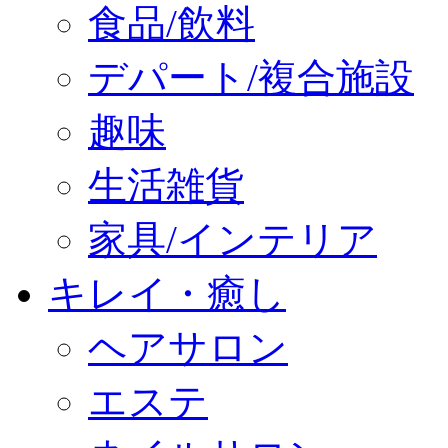
食品/飲料
デパート/複合施設
趣味
生活雑貨
家具/インテリア
キレイ・癒し
ヘアサロン
エステ