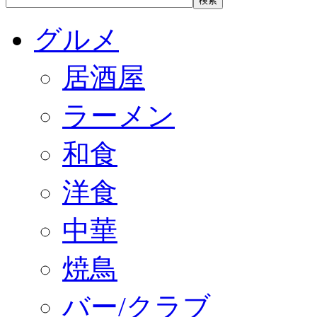
グルメ
居酒屋
ラーメン
和食
洋食
中華
焼鳥
バー/クラブ