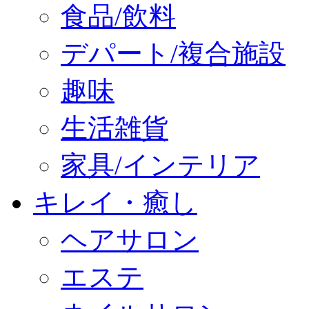
食品/飲料
デパート/複合施設
趣味
生活雑貨
家具/インテリア
キレイ・癒し
ヘアサロン
エステ