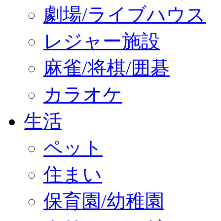
劇場/ライブハウス
レジャー施設
麻雀/将棋/囲碁
カラオケ
生活
ペット
住まい
保育園/幼稚園