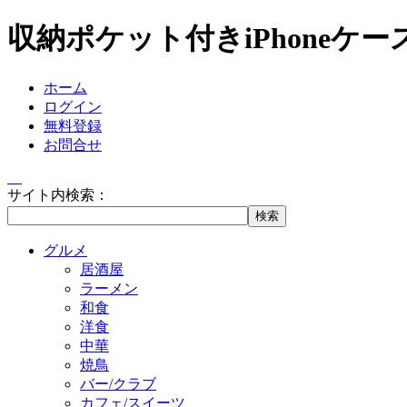
収納ポケット付きiPhone
ホーム
ログイン
無料登録
お問合せ
サイト内検索：
グルメ
居酒屋
ラーメン
和食
洋食
中華
焼鳥
バー/クラブ
カフェ/スイーツ