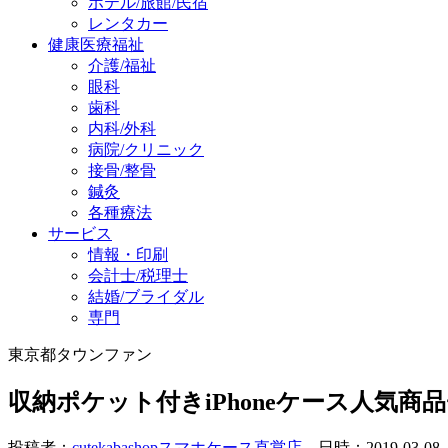
ホテル/旅館/民宿
レンタカー
健康医療福祉
介護/福祉
眼科
歯科
内科/外科
病院/クリニック
接骨/整骨
鍼灸
各種療法
サービス
情報・印刷
会計士/税理士
結婚/ブライダル
専門
東京都タウンファン
収納ポケット付きiPhoneケース人気商
投稿者：
cutekabashopスマホケース直営店
日時：2019-03-08