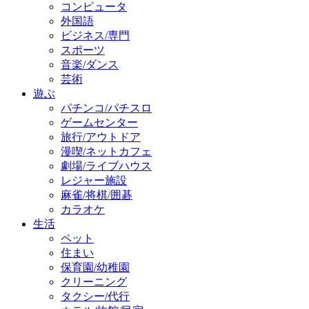
コンピュータ
外国語
ビジネス/専門
スポーツ
音楽/ダンス
芸術
遊ぶ
パチンコ/パチスロ
ゲームセンター
旅行/アウトドア
漫喫/ネットカフェ
劇場/ライブハウス
レジャー施設
麻雀/将棋/囲碁
カラオケ
生活
ペット
住まい
保育園/幼稚園
クリーニング
タクシー/代行