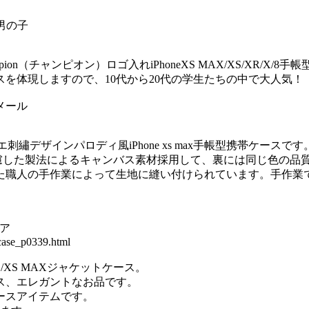
的 男の子
n（チャンピオン）ロゴ入れiPhoneXS MAX/XS/XR/X
を体現しますので、10代から20代の学生たちの中で大人気！
アメール
繡デザインパロディ風iPhone xs max手帳型携帯ケースです
配慮した製法によるキャンバス素材採用して、裏には同じ色の品
た職人の手作業によって生地に縫い付けられています。手作業
ペア
case_p0339.html
S/XS MAXジャケットケース。
ス、エレガントなお品です。
ースアイテムです。