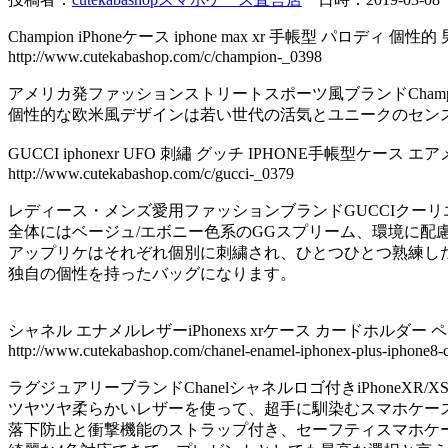
Champion iPhoneケース iphone max xr 手帳型 パロディ 個性
http://www.cutekabashop.com/c/champion-_0398
アメリカ発ファッションストリートスポーツ風ブランドChampio
個性的な欧米風デザインは若い世代の活気とユニークのセンス
GUCCI iphonexr UFO 刺繡 グッチ IPHONE手帳型ケース エ
http://www.cutekabashop.com/c/gucci-_0379
レディース・メンズ愛用ファッションブランドGUCCIクーリエ刺
全体にはベージュ/エボニー色系のGGスプリーム、環境に
アップリケはそれぞれ個別に刺繍され、ひとつひとつ熟練し
独自の個性を持ったバッグになります。
シャネル エナメルレザーiPhonexs xrケース カードホルダー 
http://www.cutekabashop.com/chanel-enamel-iphonex-plus-iphone8-
ラグジュアリーブランドChanelシャネルロゴ付きiPhoneXR/X
ツヤツヤ柔らかいレザーを使って、超手に馴染むスマホケー
落下防止と衝撃機能のストラップ付き、セーフティスマホケ