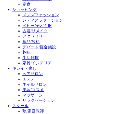
定食
ショッピング
メンズファッション
レディスファッション
ベビー/子ども服
古着/リメイク
アクセサリー
食品/飲料
デパート/複合施設
趣味
生活雑貨
家具/インテリア
キレイ・癒し
ヘアサロン
エステ
ネイルサロン
美容/コスメ
マッサージ
リラクゼーション
スクール
塾/家庭教師